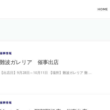
HOME
催事情報
難波ガレリア 催事出店
【出店日】9月28日～10月11日 【場所】難波ガレリア 難 …
催事情報