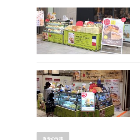
投稿ナビゲーション
過去の投稿