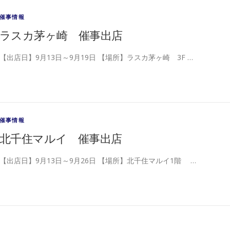
催事情報
ラスカ茅ヶ崎 催事出店
【出店日】9月13日～9月19日 【場所】ラスカ茅ヶ崎 3F …
催事情報
北千住マルイ 催事出店
【出店日】9月13日～9月26日 【場所】北千住マルイ1階 …