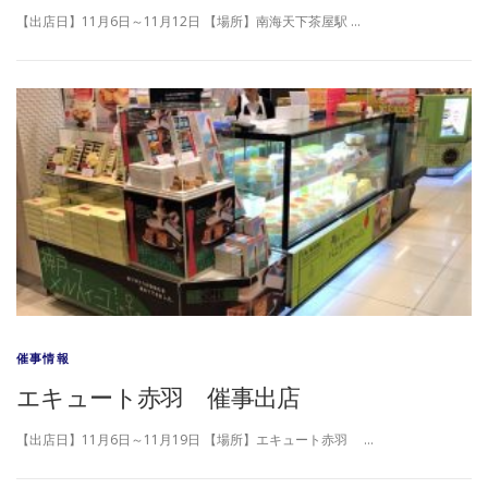
【出店日】11月6日～11月12日 【場所】南海天下茶屋駅 …
催事情報
エキュート赤羽 催事出店
【出店日】11月6日～11月19日 【場所】エキュート赤羽 …