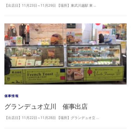
【出店日】11月23日～11月29日 【場所】東武川越駅 東 …
催事情報
グランデュオ立川 催事出店
【出店日】11月22日～11月28日 【場所】グランデュオ立 …