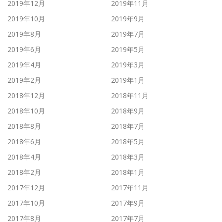
2019年12月
2019年11月
2019年10月
2019年9月
2019年8月
2019年7月
2019年6月
2019年5月
2019年4月
2019年3月
2019年2月
2019年1月
2018年12月
2018年11月
2018年10月
2018年9月
2018年8月
2018年7月
2018年6月
2018年5月
2018年4月
2018年3月
2018年2月
2018年1月
2017年12月
2017年11月
2017年10月
2017年9月
2017年8月
2017年7月