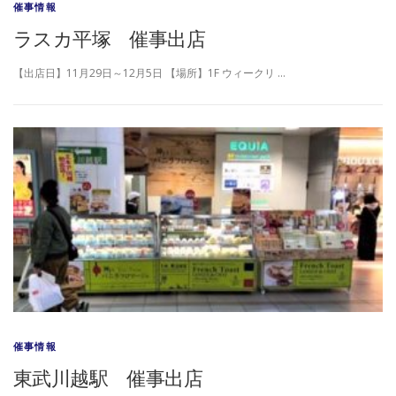
催事情報
ラスカ平塚 催事出店
【出店日】11月29日～12月5日 【場所】1F ウィークリ …
催事情報
東武川越駅 催事出店