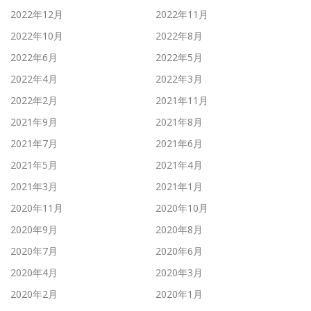
2022年12月
2022年11月
2022年10月
2022年8月
2022年6月
2022年5月
2022年4月
2022年3月
2022年2月
2021年11月
2021年9月
2021年8月
2021年7月
2021年6月
2021年5月
2021年4月
2021年3月
2021年1月
2020年11月
2020年10月
2020年9月
2020年8月
2020年7月
2020年6月
2020年4月
2020年3月
2020年2月
2020年1月