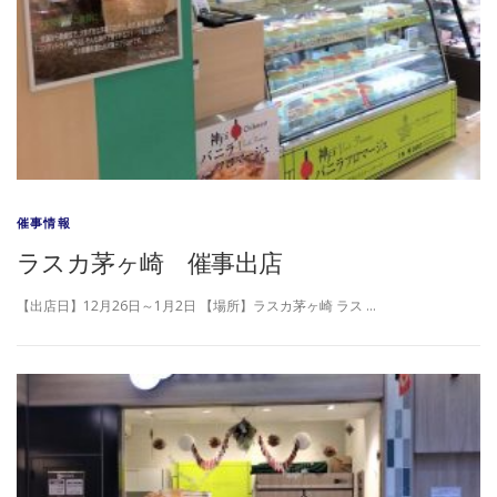
催事情報
ラスカ茅ヶ崎 催事出店
【出店日】12月26日～1月2日 【場所】ラスカ茅ヶ崎 ラス …