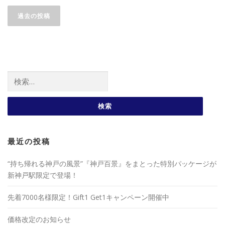
投稿ナビゲーション
過去の投稿
検索:
最近の投稿
“持ち帰れる神戸の風景”『神戸百景』をまとった特別パッケージが
新神戸駅限定で登場！
先着7000名様限定！Gift1 Get1キャンペーン開催中
価格改定のお知らせ