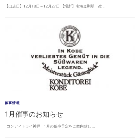
【出店日】12月18日～12月27日 【場所】南海金剛駅 改 …
催事情報
1月催事のお知らせ
コンディトライ神戸 1月の催事予定をご案内致し …