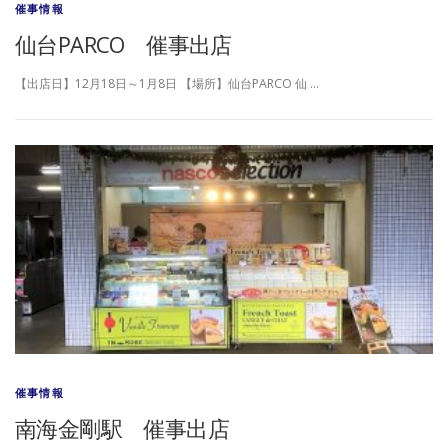
催事情報
仙台PARCO 催事出店
【出店日】12月18日～1月8日 【場所】仙台PARCO 仙 …
催事情報
南海金剛駅 催事出店